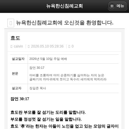
뉴욕한신침례교회
메뉴
뉴욕한신침례교회에 오신것을 환영합니다.
효도
calvin
2026.05.10 05:28:36
0
설교일자
2026년 5월 10일 주일 예배
잠언 30:17
본문
아비를 조롱하며 어미 순종하기를 싫어하는 자의 눈은
골짜기의 까마귀에게 쪼이고 독수리 새끼에게 먹히리라
설교자
장길준 목사
잠언
30:17
효도란 부모를 잘 섬기는 도리를 말합니다
.
부모를 정성껏 잘 섬기는 일을 말합니다
.
효도
'
孝
'
라는 한자는 아들이 노인을 업고 있는 모양의 글자이