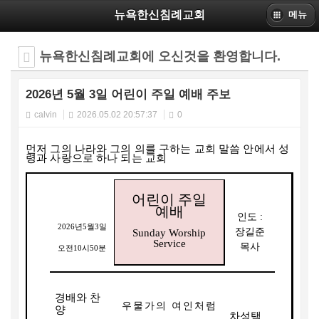
뉴욕한신침례교회
메뉴
뉴욕한신침례교회에 오신것을 환영합니다.
2026년 5월 3일 어린이 주일 예배 주보
calvin
2026.05.02 20:57:37
0
먼저 그의 나라와 그의 의를 구하는 교회 말씀 안에서 성
령과 사랑으로 하나 되는 교회
어린이 주일
예배
인도
:
2026
년
5
월
3
일
장길준
Sunday Worship
Service
목사
오전
10
시
50
분
경배와 찬
우물가의 여인처럼
양
차성택