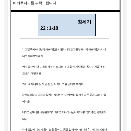
바꿔주시기를 부탁드립니다
.
창세기
22 : 1-18
1
그 일 후에 하나님이 아브라함을 시험하시려고 그를 부르시되 아브라함아 하시
니 그가 이르되 내가
여기 있나이다
2
여호와께서 이르시되 네 아들 네 사랑하는 독자 이삭을 데리
고 모리아 땅으로
가서 내가 네게 일러 준 한 산 거기서 그를 번제로 드리라
3
아브라함이 아침에 일찍이 일어나 나귀에 안장을 지우고 두 종과 그의 아들
이삭을
데리고 번제에 쓸 나무를 쪼개어 가지고 떠나 하나님이 자기에게 일러 주신 곳으로 가
더니
4
제 삼일에 아브라함이 눈을 들어 그 곳을 멀리 바라본지라
5
이에 아브라함이