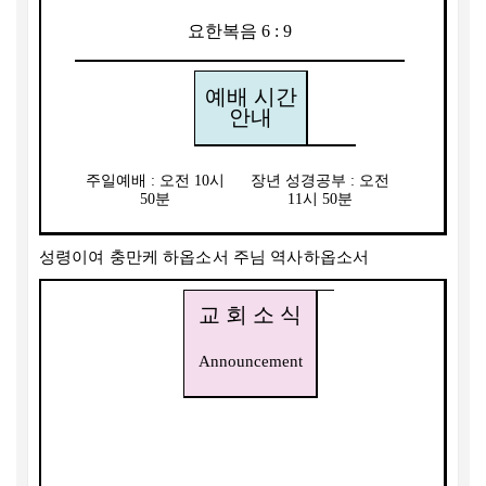
요한복음
6 : 9
예배 시간
안내
주일예배
:
오전
10
시
장년 성경공부
:
오전
50
분
11
시
50
분
성령이여 충만케 하옵소서 주님 역사하옵소서
교 회 소 식
Announcement