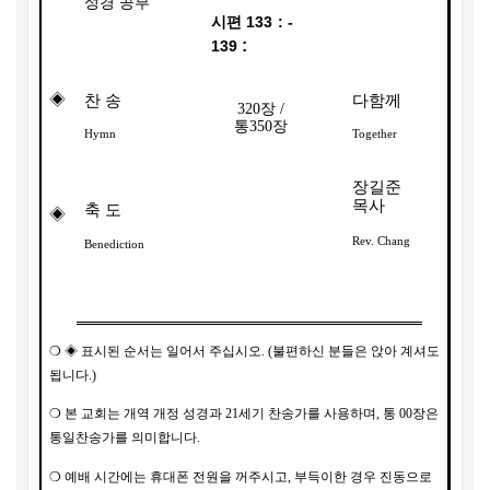
성경 공부
시편
133 : -
:
139
◈
찬 송
다함께
320
장
/
통
350
장
Hymn
Together
장길준
목사
축 도
◈
Rev. Chang
Benediction
❍ ◈
표시된 순서는 일어서 주십시오
. (
불편하신 분들은 앉아 계셔도
됩니다
.)
❍
본 교회는 개역 개정 성경과
21
세기 찬송가를 사용하며
,
통
00
장은
통일찬송가를 의미합니다
.
❍
예배 시간에는 휴대폰 전원을 꺼주시고
,
부득이한 경우 진동으로