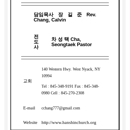
담임목사 장 길 준
Rev.
Chang, Calvin
전
차 성 택
Cha,
도
Seongtaek Pastor
사
140 Western Hwy. West Nyack, NY
10994
교회
Tel : 845-348-9191 Fax : 845-348-
0980 Cell : 845-270-2308
E-mail
cchang777@gmail.com
Website
http://www.hanshinchurch.org