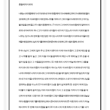
종들에게 이르되
너희는 나귀와 함께 여기서 기다리라 내가 아이와 함께 저기 가서 예배하고 우리가 너희에게로 돌아
오리라
하고
6
아브라함이 이에 번제 나무를 가져다가 그의 아들 이삭에게 지우고 자기는
불과 칼을 손에 들고
두 사람이 동행하더니
7
이삭이 그 아버지 아브라함에게 말하여 이
르되 내 아버지여
하니 그가 이르되 내 아들아 내가 여기 있노라 이삭이 이르되 불과
나무는 있거니와 번제 할 어린 양은 어디 있나이까
8
아브라함이
이르되 내 아들아
번
제할 어린 양은 하나님이 자기를 위하여 친히 준비하시리라 하고 두 사람이 함께 나아가서
9
하나님이 그에게 일러 주신 곳에 이른지라 이에 아브라함이 그곳에 제단을 쌓
고 나무를
벌여 놓고
그의 아들 이삭을 결박하여 제단 나무 위에 놓고
10
손을 내
밀어 칼을 잡고 그
아들을 잡으려 하니
11
여호와의 사자가 하늘에서부터 그를 불
러 이르시되 아브라함아
아브라함아 하시는지라 아브라함이
이
르되 내가 여기 있
나이다 하매
12
사자가 이르시되 그 아이에게 네 손을 대지 말라 그에게 아무 일도
하지 말
라 네가
네 아들 네 독자까지도 내게 아끼지 아니하였으니 내가 이제야 네가 하나님을
경외하는
줄을 아노라
13
아브라함이 눈을 들어 살펴본즉 한 숫양이 뒤에 있는
데 뿔이 수풀에
걸려 있는지라 아
브라함이 가서 그 숫양을 가져다가 아들을 대
신하여 번제로 드렸더라
14
아브라함이 그 땅 이름을
여호와 이레라 하였으므로 오늘날
까지 사람들이 이르기를 여호와의
산에서 준비되리라 하더라
15
여호와의
사자가 하늘
에서부터 두 번째 아브라함을 불러
16
이르시되 여호와께서 이르시기를 내가