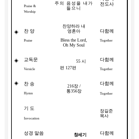
주의 음성을 내가
전도사
Praise &
들으니
Worship
찬양하라 내
찬 양
다함께
영혼아
◈
Bless the Lord,
Praise
Together
Oh My Soul
교독문
다함께
◈
55
시
편
127
편
Versicle
Together
◈
다함께
찬 송
216
장
/
통
356
장
Hymn
Together
기 도
장길준
목사
Invocation
성경 말씀
다함께
창세기