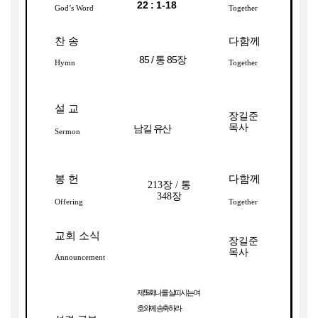
22 : 1-18
God’s Word
Together
찬 송
다함께
85 /
통
85
장
Hymn
Together
설 교
장길준
목사
남길 유산
Sermon
봉 헌
다함께
213
장
/
통
348
장
Offering
Together
교회 소식
장길준
목사
Announcement
55
제
회
나를 살피시는 여
호와께 송축하라