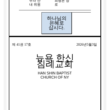
주차 안
최병은 장
내 위원
로
하나님의
은혜로
삽시다
.
제
41
권
17
호
2026
년
5
월
3
일
뉴욕 한신
침례교회
HAN SHIN BAPTIST
CHURCH OF NY