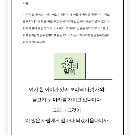
나를
가리켜
맹세하노니 네가 이같이 행하여
네 아들 네 독자도 아끼지 아니하였
은즉
17
내가 네게
큰 복을
주고 네 씨가 크게 번성하여
하늘의 별과 같고 바
닷가의 모래와 같게 하리니 네 씨가
그 대적의 성문을 차지하리라
18
또 네
씨로 말미암아 천하 만민이 복을 받으리니 이는 네가 나의 말을 준행하였음이
니라 하셨다 하니라
5
월
묵상의
말씀
여기 한 아이가 있어 보리떡 다섯 개와
물고기 두 마리를 가지고 있나이다
그러나 그것이
이 많은 사람에게 얼마나 되겠사옵나이까