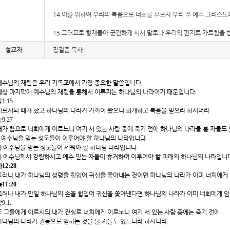
14 이를 위하여 우리의 복음으로 너희를 부르사 우리 주 예수 그리스
15 그러므로 형제들아 굳건하게 서서 말로나 우리의 편지로 가르침을 
설교자
장길준 목사
예수님의 재림은 우리 기독교에서 가장 중요한 말씀입니다
.
세상 마지막에 예수님의 재림을 통해서 이루지는 하나님의 나라이기 때문입니다
.
막
1:15
이르시되 때가 찼고 하나님의 나라가 가까이 왔으니 회개하고 복음을 믿으라 하시더라
눅
9:27
내가 참으로 너희에게 이르노니 여기 서 있는 사람 중에 죽기 전에 하나님의 나라를 볼 자들도
*
예수님을 믿는 성도들이 이루어야 할 하나님의 나라입니다
.
)
예수님을 믿는 성도들이 세워야 할 하나님 나라입니다
.
)
예수님께서 강림하시고 예수 믿는 자들이 휴거하여 이루어야 할 미래의 하나님의 나라입니
마
12:28
그러나 내가 하나님의 성령을 힘입어 귀신을 쫓아내는 것이면 하나님의 나라가 이미 너희에게
눅
11:20
그러나 내가 만일 하나님의 손을 힘입어 귀신을 쫓아낸다면 하나님의 나라가 이미 너희에게 
막
9:1.
또 그들에게 이르시되 내가 진실로 너희에게 이르노니 여기 서 있는 사람 중에는 죽기 전에
하나님의 나라가 권능으로 임하는 것을 볼 자들도 있느니라 하시니라