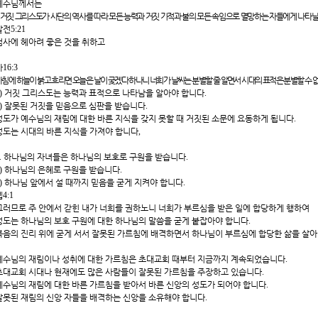
예수님께서는
거짓 그리스도가 사단의 역사를 따라 모든 능력과 거짓 기적과 불의 모든 속임으로 멸망하는 자들에게 나타
살전
5:21
범사에 헤아려 좋은 것을 취하고
마
16:3
아침에 하늘이 붉고 흐리면 오늘은 날이 궂겠다 하나니 너희가 날씨는 분별할 줄 알면서 시대의 표적은 분별할 수 
)
거짓 그리스도는 능력과 표적으로 나타남을 알아야 합니다
.
)
잘못된 거짓을 믿음으로 심판을 받습니다
.
성도가 예수님의 재림에 대한 바른 지식을 갖지 못할 때 거짓된 소문에 요동하게 됩니다
.
성도는 시대의 바른 지식을 가져야 합니다
,
.
하나님의 자녀들은 하나님의 보호로 구원을 받습니다
.
)
하나님의 은혜로 구원을 받습니다
.
)
하나님 앞에서 설 때까지 믿음을 굳게 지켜야 합니다
.
엡
4:1
그러므로 주 안에서 갇힌 내가 너희를 권하노니 너희가 부르심을 받은 일에 합당하게 행하여
성도는 하나님의 보호 구원에 대한 하나님의 말씀을 굳게 붙잡아야 합니다
.
복음의 진리 위에 굳게 서서 잘못된 가르침에 배격하면서 하나님이 부르심에 합당한 삶을 살
예수님의 재림이나 성취에 대한 가르침은 초대교회 때부터 지금까지 계속되었습니다
.
초대교회 시대나 현재에도 많은 사람들이 잘못된 가르침을 주장하고 있습니다
.
예수님의 재림에 대한 바른 가르침을 받아서 바른 신앙의 성도가 되어야 합니다
.
잘못된 재림의 신앙 자들을 배격하는 신앙을 소유해야 합니다
.