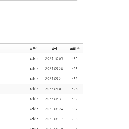
글쓴이
날짜
조회 수
calvin
2025.10.05
495
calvin
2025.09.28
495
calvin
2025.09.21
459
calvin
2025.09.07
578
calvin
2025.08.31
637
calvin
2025.08.24
662
calvin
2025.08.17
716