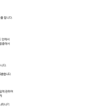
훈을 합니다
.
도 안에서
 공중에서
습니다
.
 교훈합니다
.
모임에 관하여
게
 나타나기