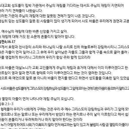
초대교회 성도들이 핍박 가운에서 주님의 재림을 기다리는 데서도 주님의 재림이 지연되어
여러 가지 견해들이 나왔습니다
.
이러한 가운데 주님의 재림에 대한 잘못된 견해가 많이 나온 것입니다
.
열심히 믿는 성도들이 잘못 된 사람들이 많이 생기게 되어서 사도 바울은 우리에게 권면과 교
.
예수님의 재림에 대한 바른 신앙을 가지고 살자
.
)
재림에 대해 거짓 된 소문에 흔들리지 말아야 합니다
.
살전
4;16-17
주께서 호령과 천사장의 소리와 하나님의 나팔 소리로 친히 하늘로부터 강림하시리니 그리스
죽은 자들이 먼저 일어나고 그 후에 우리 살아남은 자들도 그들과 함께 구름 속으로 끌어 올려
주를 영접하게 하시리니 그리하여 우리가 항상 주와 함께 있으리라
사도 바울은 데살노니가 교회 교인들에게 주님의 재림과 휴거에 대해서 이미 이루어졌다고 한
가르침이 영과 말과 편지로 형태로 이미 이루어졌다고 하는 것이 염려한 것입니다
.
영으로 즉 예언으로 말로 뿐 아니라 바울이 편지를 했다고 하면서 성도들을 미혹한 일이 있었
*
사도 바울은 성도들에게 그리스도의 강림하심과 성도들이 그 앞에 모이는 것에 대한 마음의 동요하지 말라고
)
멸망의 아들이 먼저 나타나야 재림 주님이 오십니다
.
살후
2:1~3
형제들아 우리가 너희에게 구하는 것은 우리 주 예수 그리스도의 강림하심과 우리가 그 앞에 
2
영으로나 또는 말로나 또는 우리에게서 받았다 하는 편지로나 주의 날이 이르렀다고 해서 쉽
마음이 흔들리거나 두려워하거나 하지 말아야 한다는 것이라
3
누가 어떻게 하여도 너희가 미혹되지 말라 먼저 배교하는 일이 있고 저 불법의 사람 곧 멸망의 아들이