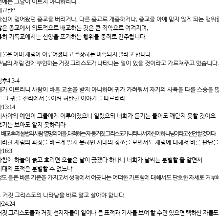
전에는 그날이 이르지 아니하리니
배교란
?
자신이 믿어왔던 종교를 버리거나
,
다른 종교로 개종하거나
,
종교를 아예 믿지 않게 되는 행위
많은 종교에서 의도적으로 배교하는 것은 큰 죄악으로 여겨지며
,
특히 기독교에서는 신앙을 포기하는 행위를 중죄로 간주합니다
.
바울은 이미 재림이 이루어졌다고 주장하는 미혹되지 말라고 합니다
.
주님의 재림 전에 부인하는 거짓 그리스도가
나타나는 일이 있을 것이라고 가르쳐주고 있습니다
딤후
4:3-4
때가 이르리니 사람이 바른 교훈을 받지 아니하며 귀가 가려워서 자기의 사욕을 따를 스승을 
또 그 귀를 진리에서 돌이켜 허탄한 이야기를 따르리라
마
13:14
이사야의 예언이 그들에게 이루어졌으니 일렀으되 너희가 듣기는 들어도 깨닫지 못할 것이요
보기는 보아도 알지 못하리라
*
배교 후에 불법의 사람 멸망의 아들
,
대적하는 자 등 거짓 그리스도가 나타나서 자신이 하나님이라고 선언할 것이다
.
이러한 재림의 과정을 바르게 알지 못하면 시대의 징조를 보면서도 재림에 대해서 바른 판단
마
16:3
아침에 하늘이 붉고 흐리면 오늘은 날이 궂겠다 하나니 너희가 날씨는 분별할 줄 알면서
시대의 표적은 분별할 수 없느냐
성도 들은 바른 기준을 가지고서 성경에서 어긋나는 어떠한 가르침에 대해서도 단호한 자세로 거부
.
거짓 그리스도의 나타남을 바로 알고 살아야 합니다
.
마
24:24
거짓 그리스도들과 거짓 선지자들이 일어나 큰 표적과 기사를 보여 할 수만 있으면 택하신 자들