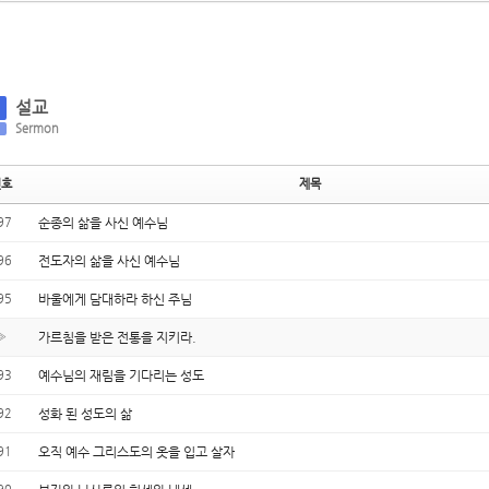
설교
Sermon
번호
제목
97
순종의 삶을 사신 예수님
96
전도자의 삶을 사신 예수님
95
바울에게 담대하라 하신 주님
»
가르침을 받은 전통을 지키라.
93
예수님의 재림을 기다리는 성도
92
성화 된 성도의 삶
91
오직 예수 그리스도의 옷을 입고 살자