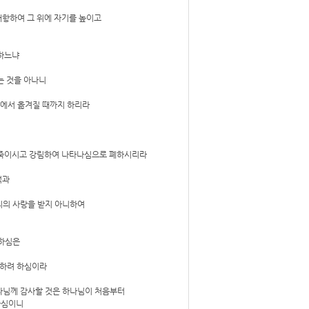
대항하여 그 위에 자기를 높이고
못하느냐
는 것을 아나니
중에서 옮겨질 때까지 하리라
를 죽이시고 강림하여 나타나심으로 폐하시리라
적과
리의 사랑을 받지 아니하여
 하심은
 하려 하심이라
나님께 감사할 것은 하나님이 처음부터
하심이니