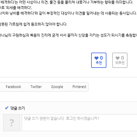
*
배격하다
'
는 어떤 사상이나 의견
,
물건 등을 물리쳐 내쫓거나 거부하는 행위를 의미합니다
.
주로
'
외세를 배격하다
',
사치와 낭비를 배격하다
'
와 같이 부정적인 대상이나 의견을 밀어내는 데 사용되는 동사입니다
.
잘못된 가르침에 쉽게 동요하지 않아야 합니다
.
하나님의 구원하심과 복음의 진리에 굳게 서서 끝까지 신앙을 지키는 성도가 되시기를 축원합
0
0
추천
비추천
Facebook
Twitter
Google
Pinterest
✔
댓글 쓰기
?
댓글 쓰기 권한이 없습니다. 로그인 하시겠습니까?