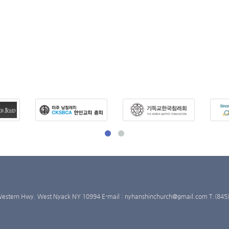
Western Hwy. West Nyack NY 10994
E-mail : nyhanshinchurch@gmail.com T.(84