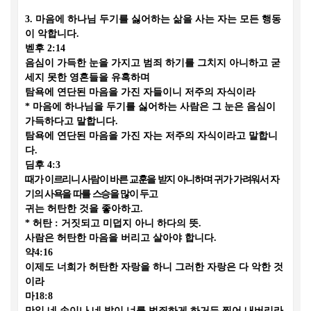
3.
마음에 하나님 두기를 싫어하는 삶을 사는 자는 모든 행동
이 악합니다
.
벧후
2:14
음심이 가득한 눈을 가지고 범죄 하기를 그치지 아니하고 굳
세지 못한 영혼들을 유혹하며
탐욕에 연단된 마음을 가진 자들이니 저주의 자식이라
*
마음에 하나님을 두기를 싫어하는 사람은 그 눈은 음심이
가득하다고 말합니다
.
탐욕에 연단된 마음을 가진 자는 저주의 자식이라고 말합니
다
.
딤후
4:3
때가 이르리니 사람이 바른 교훈을 받지 아니하며 귀가 가려워서 자
기의 사욕을 따를 스승을 많이 두고
귀는 허탄한 것을 좋아하고
.
*
허탄
:
거짓되고 미덥지 아니 하다의 뜻
.
사람은 허탄한 마음을 버리고 살아야 합니다
.
약
4:16
이제도 너희가 허탄한 자랑을 하니 그러한 자랑은 다 악한 것
이라
마
18:8
만일 네 손이나 네 발이 너를 범죄하게 하거든 찍어 내버리라