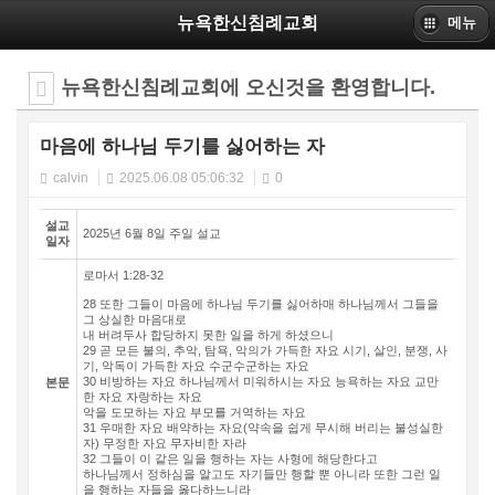
뉴욕한신침례교회
메뉴
뉴욕한신침례교회에 오신것을 환영합니다.
마음에 하나님 두기를 싫어하는 자
calvin
2025.06.08 05:06:32
0
설교
2025년 6월 8일 주일 설교
일자
로마서 1:28-32
28 또한 그들이 마음에 하나님 두기를 싫어하매 하나님께서 그들을
그 상실한 마음대로
내 버려두사 합당하지 못한 일을 하게 하셨으니
29 곧 모든 불의, 추악, 탐욕, 악의가 가득한 자요 시기, 살인, 분쟁, 사
기, 악독이 가득한 자요 수군수군하는 자요
30 비방하는 자요 하나님께서 미워하시는 자요 능욕하는 자요 교만
본문
한 자요 자랑하는 자요
악을 도모하는 자요 부모를 거역하는 자요
31 우매한 자요 배약하는 자요(약속을 쉽게 무시해 버리는 불성실한
자) 무정한 자요 무자비한 자라
32 그들이 이 같은 일을 행하는 자는 사형에 해당한다고
하나님께서 정하심을 알고도 자기들만 행할 뿐 아니라 또한 그런 일
을 행하는 자들을 옳다하느니라