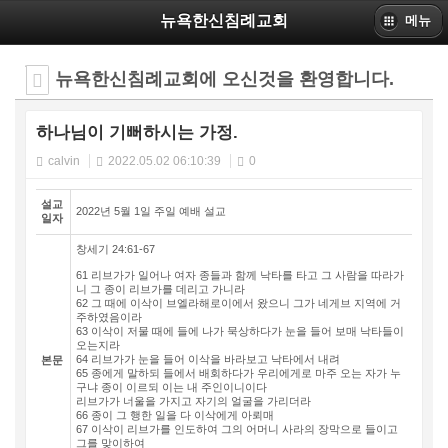
뉴욕한신침례교회
메뉴
뉴욕한신침례교회에 오신것을 환영합니다.
하나님이 기뻐하시는 가정.
calvin
2022.05.02 06:10:39
0
설교
2022년 5월 1일 주일 예배 설교
일자
창세기 24:61-67
61 리브가가 일어나 여자 종들과 함께 낙타를 타고 그 사람을 따라가
니 그 종이 리브가를 데리고 가니라
62 그 때에 이삭이 브엘라해로이에서 왔으니 그가 네게브 지역에 거
주하였음이라
63 이삭이 저물 때에 들에 나가 묵상하다가 눈을 들어 보매 낙타들이
오는지라
64 리브가가 눈을 들어 이삭을 바라보고 낙타에서 내려
본문
65 종에게 말하되 들에서 배회하다가 우리에게로 마주 오는 자가 누
구냐 종이 이르되 이는 내 주인이니이다
리브가가 너울을 가지고 자기의 얼굴을 가리더라
66 종이 그 행한 일을 다 이삭에게 아뢰매
67 이삭이 리브가를 인도하여 그의 어머니 사라의 장막으로 들이고
그를 맞이하여