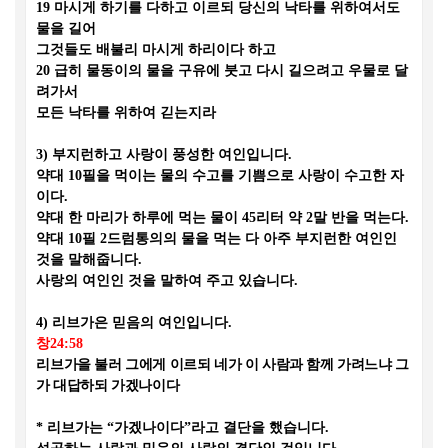
19
마시게 하기를 다하고 이르되 당신의 낙타를 위하여서도
물을 길어
그것들도 배불리 마시게 하리이다 하고
20
급히 물동이의 물을 구유에 붓고 다시 길으려고 우물로 달
려가서
모든 낙타를 위하여 긷는지라
3)
부지런하고 사랑이 풍성한 여인입니다
.
약대
10
필을 먹이는 물의 수고를 기쁨으로 사랑이 수고한 자
이다
.
약대 한 마리가 하루에 먹는 물이
45
리터 약
2
말 반을 먹는다
.
약대
10
필
2
드럼통의의 물을 먹는 다 아주 부지런한 여인인
것을 말해줍니다
.
사랑의 여인인 것을 말하여 주고 있습니다
.
4)
리브가은 믿음의 여인입니다
.
창
24:58
리
브가을 불러 그에게 이르되 네가 이 사람과 함께 가려느냐 그
가 대답하되 가겠나이다
*
리브가는
“
가겠나이다
”
라고 결단을 했습니다
.