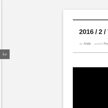
Sketchbook5, 스케치북5
2016 / 
Sketchbook5, 스케치북5
Andy
Feb
by
posted
ko